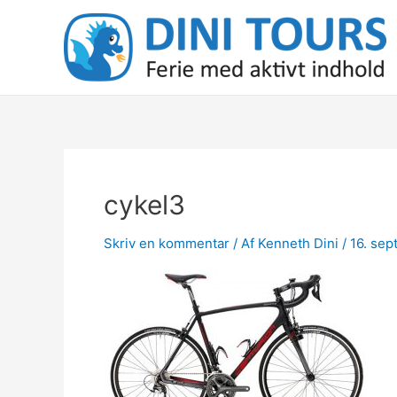
Gå
til
indholdet
cykel3
Skriv en kommentar
/ Af
Kenneth Dini
/
16. se