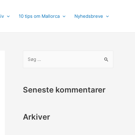
iv
10 tips om Mallorca
Nyhedsbreve
S
ø
g
e
Seneste kommentarer
f
t
e
Arkiver
r
: