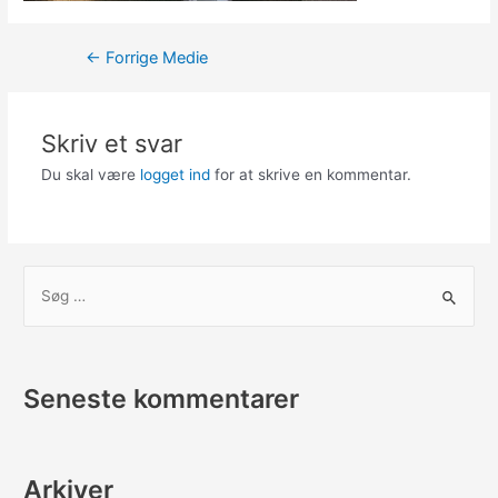
Indlægsnavigation
←
Forrige Medie
Skriv et svar
Du skal være
logget ind
for at skrive en kommentar.
S
ø
g
e
Seneste kommentarer
f
t
e
Arkiver
r