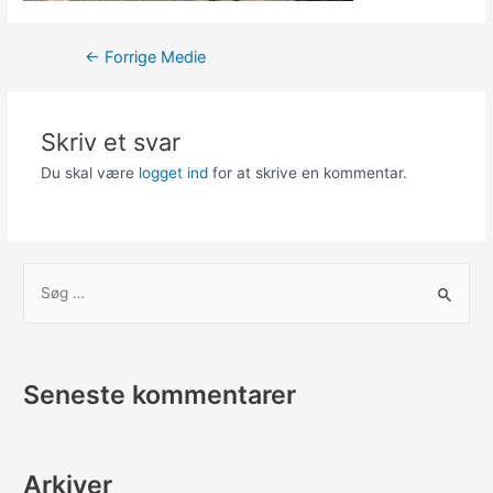
Indlægsnavigation
←
Forrige Medie
Skriv et svar
Du skal være
logget ind
for at skrive en kommentar.
S
ø
g
e
Seneste kommentarer
f
t
e
Arkiver
r