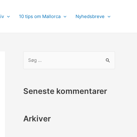
iv
10 tips om Mallorca
Nyhedsbreve
S
ø
g
e
Seneste kommentarer
f
t
e
Arkiver
r
: