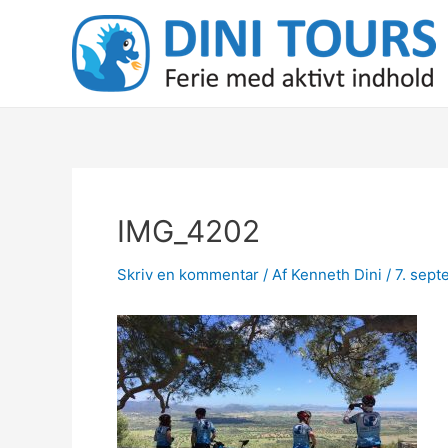
Gå
til
indholdet
IMG_4202
Skriv en kommentar
/ Af
Kenneth Dini
/
7. sep