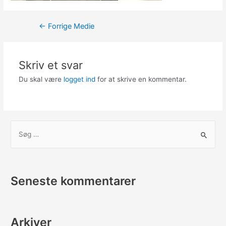
Indlægsnavigation
←
Forrige Medie
Skriv et svar
Du skal være
logget ind
for at skrive en kommentar.
S
ø
g
e
Seneste kommentarer
f
t
e
Arkiver
r