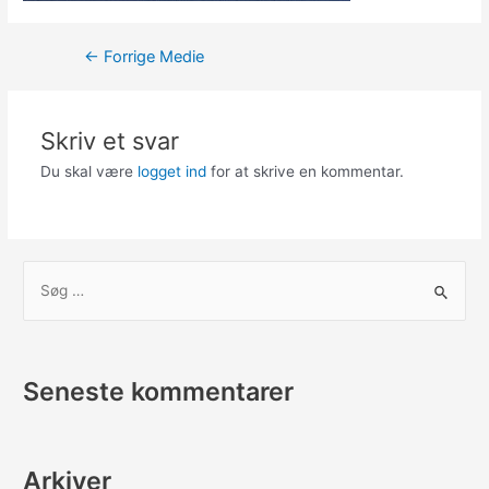
Indlægsnavigation
←
Forrige Medie
Skriv et svar
Du skal være
logget ind
for at skrive en kommentar.
S
ø
g
e
Seneste kommentarer
f
t
e
Arkiver
r