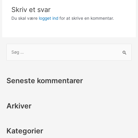
Skriv et svar
Du skal være
logget ind
for at skrive en kommentar.
S
ø
g
e
Seneste kommentarer
f
t
e
Arkiver
r
:
Kategorier