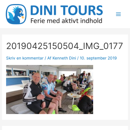
Gå
til
indholdet
Main
Men
20190425150504_IMG_0177
Skriv en kommentar
/ Af
Kenneth Dini
/
10. september 2019