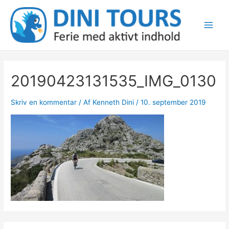
Gå
til
indholdet
Main
Men
20190423131535_IMG_0130
Skriv en kommentar
/ Af
Kenneth Dini
/
10. september 2019