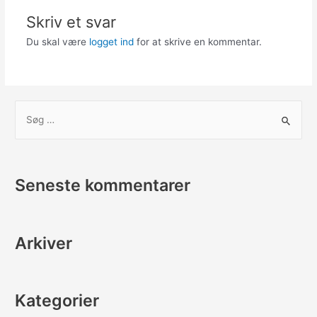
Skriv et svar
Du skal være
logget ind
for at skrive en kommentar.
S
ø
g
e
Seneste kommentarer
f
t
e
Arkiver
r
:
Kategorier