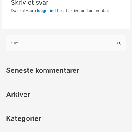
Skriv et svar
Du skal være
logget ind
for at skrive en kommentar.
S
ø
g
e
Seneste kommentarer
f
t
e
Arkiver
r
:
Kategorier