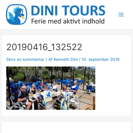
Gå
til
indholdet
Main
Men
20190416_132522
Skriv en kommentar
/ Af
Kenneth Dini
/
10. september 2019