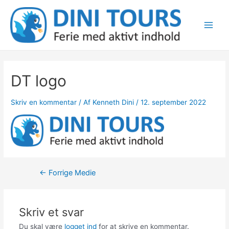
Gå
til
indholdet
Main
Men
DT logo
Skriv en kommentar
/ Af
Kenneth Dini
/
12. september 2022
Indlægsnavigation
←
Forrige Medie
Skriv et svar
Du skal være
logget ind
for at skrive en kommentar.