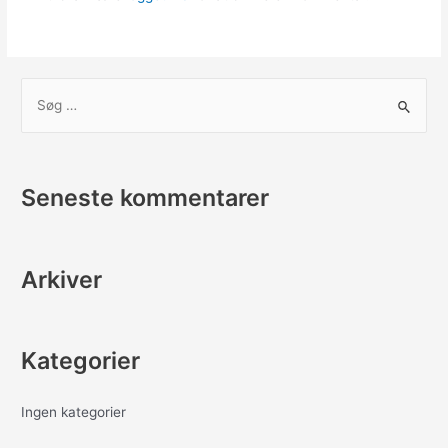
S
ø
g
e
Seneste kommentarer
f
t
e
Arkiver
r
:
Kategorier
Ingen kategorier